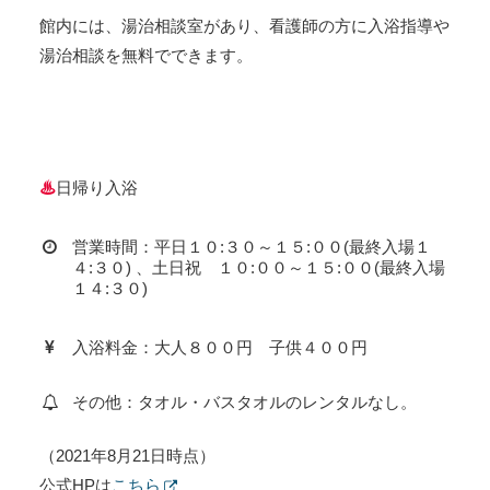
館内には、湯治相談室があり、看護師の方に入浴指導や
湯治相談を無料でできます。
♨
日帰り入浴
営業時間：平日１０:３０～１５:００(最終入場１
４:３０) 、土日祝 １０:００～１５:００(最終入場
１４:３０)
入浴料金：大人８００円 子供４００円
その他：タオル・バスタオルのレンタルなし。
（2021年8月21日時点）
公式HPは
こちら