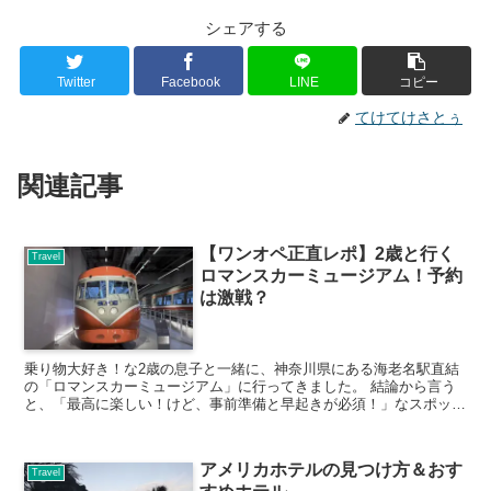
シェアする
Twitter
Facebook
LINE
コピー
てけてけさとぅ
関連記事
【ワンオペ正直レポ】2歳と行く
Travel
ロマンスカーミュージアム！予約
は激戦？
乗り物大好き！な2歳の息子と一緒に、神奈川県にある海老名駅直結
の「ロマンスカーミュージアム」に行ってきました。 結論から言う
と、「最高に楽しい！けど、事前準備と早起きが必須！」なスポット
でした。これから行く予定の方に向けて、日曜日の11時に...
アメリカホテルの見つけ方＆おす
Travel