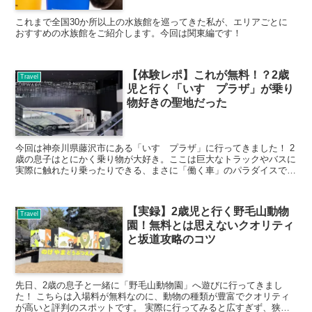
これまで全国30か所以上の水族館を巡ってきた私が、エリアごとに
おすすめの水族館をご紹介します。今回は関東編です！
【体験レポ】これが無料！？2歳
Travel
児と行く「いすゞプラザ」が乗り
物好きの聖地だった
今回は神奈川県藤沢市にある「いすゞプラザ」に行ってきました！ 2
歳の息子はとにかく乗り物が大好き。ここは巨大なトラックやバスに
実際に触れたり乗ったりできる、まさに「働く車」のパラダイスでし
た。しかも、驚きなのが、入館料が無料ということ！（こ...
【実録】2歳児と行く野毛山動物
Travel
園！無料とは思えないクオリティ
と坂道攻略のコツ
先日、2歳の息子と一緒に「野毛山動物園」へ遊びに行ってきまし
た！ こちらは入場料が無料なのに、動物の種類が豊富でクオリティ
が高いと評判のスポットです。 実際に行ってみると広すぎず、狭す