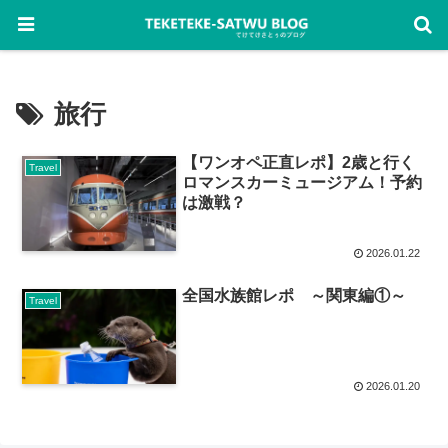
旅行
【ワンオペ正直レポ】2歳と行く
Travel
ロマンスカーミュージアム！予約
は激戦？
2026.01.22
全国水族館レポ ～関東編①～
Travel
2026.01.20