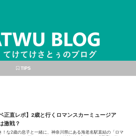
TIPS
ペ正直レポ】2歳と行くロマンスカーミュージア
は激戦？
き！な2歳の息子と一緒に、神奈川県にある海老名駅直結の「ロマ