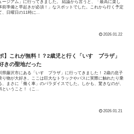
ュージアム」に行ってきました。 結論から言うと、「最高に楽し
事前準備と早起きが必須！」なスポットでした。これから行く予定
、日曜日の11時に...
2026.01.22
ポ】これが無料！？2歳児と行く「いすゞプラザ」
好きの聖地だった
川県藤沢市にある「いすゞプラザ」に行ってきました！ 2歳の息子
乗り物が大好き。ここは巨大なトラックやバスに実際に触れたり乗
る、まさに「働く車」のパラダイスでした。しかも、驚きなのが、
ということ！（こ...
2026.01.21