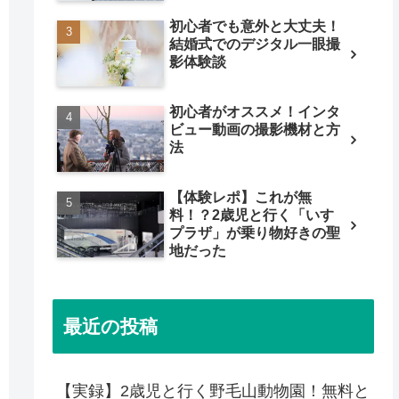
初心者でも意外と大丈夫！
結婚式でのデジタル一眼撮
影体験談
初心者がオススメ！インタ
ビュー動画の撮影機材と方
法
【体験レポ】これが無
料！？2歳児と行く「いすゞ
プラザ」が乗り物好きの聖
地だった
最近の投稿
【実録】2歳児と行く野毛山動物園！無料と