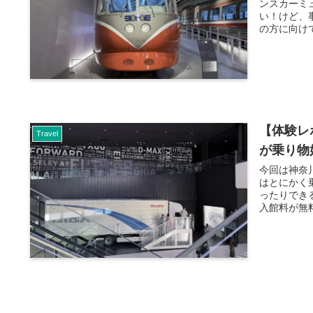
ンスカーミ
い！けど、
の方に向けて
【体験レ
Travel
が乗り物
今回は神奈
はとにかく
ったりでき
入館料が無料